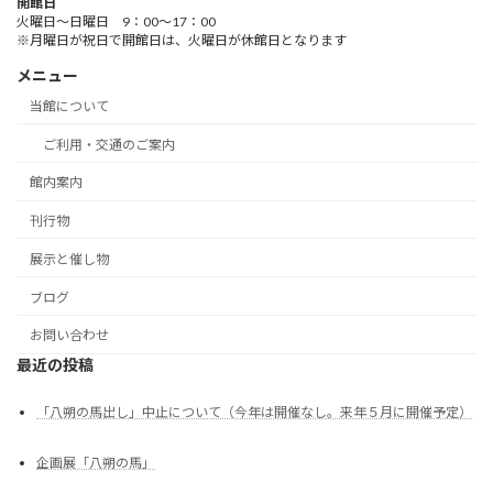
開館日
火曜日～日曜日 9：00～17：00
※月曜日が祝日で開館日は、火曜日が休館日となります
メニュー
当館について
ご利用・交通のご案内
館内案内
刊行物
展示と催し物
ブログ
お問い合わせ
最近の投稿
「八朔の馬出し」中止について（今年は開催なし。来年５月に開催予定）
企画展「八朔の馬」