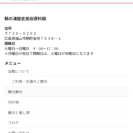
鞆の浦歴史民俗資料館
住所
〒７２０－０２０２
広島県福山市鞆町後地７５３６－１
開館日
火曜日～日曜日 9：00～17：00
※月曜日が祝日で開館日は、火曜日が休館日となります
メニュー
当館について
ご利用・交通のご案内
館内案内
刊行物
展示と催し物
ブログ