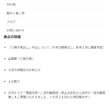
刊行物
展示と催し物
ブログ
お問い合わせ
最近の投稿
「八朔の馬出し」中止について（今年は開催なし。来年５月に開催予定）
企画展「八朔の馬」
８月の休館日のお知らせ
七夕飾り
大河ドラマ「豊臣兄弟！」足利義昭役・尾上右近氏から自作の「足利義昭
像」をご寄贈いただきました ～６月２６日から特別展示中～