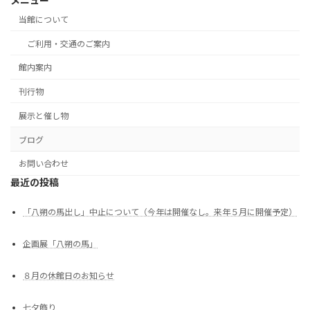
メニュー
当館について
ご利用・交通のご案内
館内案内
刊行物
展示と催し物
ブログ
お問い合わせ
最近の投稿
「八朔の馬出し」中止について（今年は開催なし。来年５月に開催予定）
企画展「八朔の馬」
８月の休館日のお知らせ
七夕飾り