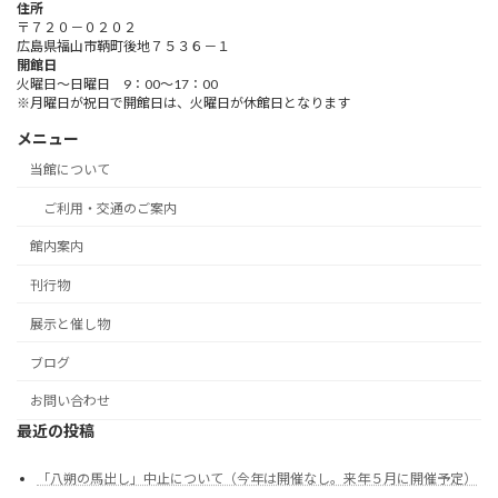
住所
〒７２０－０２０２
広島県福山市鞆町後地７５３６－１
開館日
火曜日～日曜日 9：00～17：00
※月曜日が祝日で開館日は、火曜日が休館日となります
メニュー
当館について
ご利用・交通のご案内
館内案内
刊行物
展示と催し物
ブログ
お問い合わせ
最近の投稿
「八朔の馬出し」中止について（今年は開催なし。来年５月に開催予定）