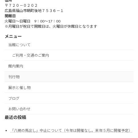
住所
〒７２０－０２０２
広島県福山市鞆町後地７５３６－１
開館日
火曜日～日曜日 9：00～17：00
※月曜日が祝日で開館日は、火曜日が休館日となります
メニュー
当館について
ご利用・交通のご案内
館内案内
刊行物
展示と催し物
ブログ
お問い合わせ
最近の投稿
「八朔の馬出し」中止について（今年は開催なし。来年５月に開催予定）