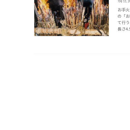
7月 11, 2
お手火
の「お
て行う
長さ4.