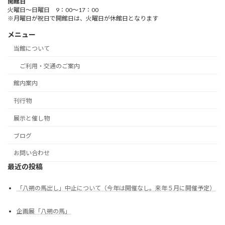
開館日
火曜日～日曜日 9：00～17：00
※月曜日が祝日で開館日は、火曜日が休館日となります
メニュー
当館について
ご利用・交通のご案内
館内案内
刊行物
展示と催し物
ブログ
お問い合わせ
最近の投稿
「八朔の馬出し」中止について（今年は開催なし。来年５月に開催予定）
企画展「八朔の馬」