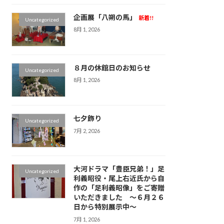
企画展「八朔の馬」
新着!!
Uncategorized
8月 1, 2026
８月の休館日のお知らせ
Uncategorized
8月 1, 2026
七夕飾り
Uncategorized
7月 2, 2026
大河ドラマ「豊臣兄弟！」足
Uncategorized
利義昭役・尾上右近氏から自
作の「足利義昭像」をご寄贈
いただきました ～６月２６
日から特別展示中～
7月 1, 2026