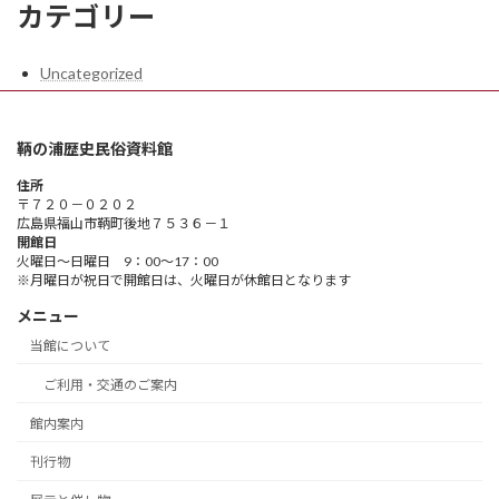
カテゴリー
Uncategorized
鞆の浦歴史民俗資料館
住所
〒７２０－０２０２
広島県福山市鞆町後地７５３６－１
開館日
火曜日～日曜日 9：00～17：00
※月曜日が祝日で開館日は、火曜日が休館日となります
メニュー
当館について
ご利用・交通のご案内
館内案内
刊行物