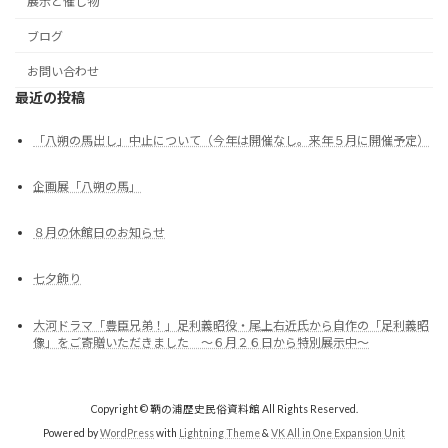
展示と催し物
ブログ
お問い合わせ
最近の投稿
「八朔の馬出し」中止について（今年は開催なし。来年５月に開催予定）
企画展「八朔の馬」
８月の休館日のお知らせ
七夕飾り
大河ドラマ「豊臣兄弟！」足利義昭役・尾上右近氏から自作の「足利義昭
像」をご寄贈いただきました ～６月２６日から特別展示中～
Copyright © 鞆の浦歴史民俗資料館 All Rights Reserved.
Powered by
WordPress
with
Lightning Theme
&
VK All in One Expansion Unit