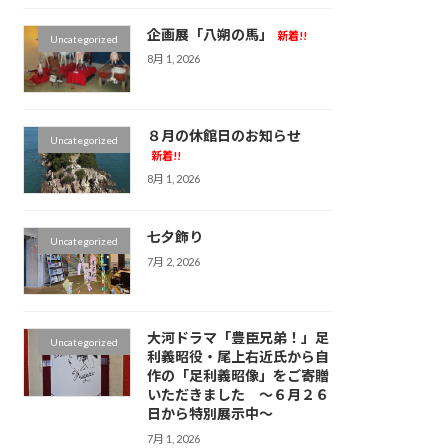
企画展「八朔の馬」
新着!!
Uncategorized
8月 1, 2026
８月の休館日のお知らせ
Uncategorized
新着!!
8月 1, 2026
七夕飾り
Uncategorized
7月 2, 2026
大河ドラマ「豊臣兄弟！」足
Uncategorized
利義昭役・尾上右近氏から自
作の「足利義昭像」をご寄贈
いただきました ～６月２６
日から特別展示中～
7月 1, 2026