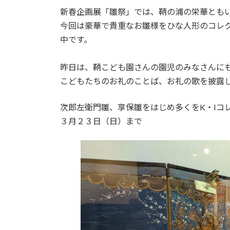
更
新春企画展「雛祭」では、鞆の浦の栄華とも
新
日
今回は豪華で貴重なお雛様をひな人形のコレク
時
中です。
:
昨日は、鞆こども園さんの園児のみなさんに
こどもたちのお礼のことば、お礼の歌を披露
次郎左衛門雛、享保雛をはじめ多くをK・Iコ
３月２３日（日）まで