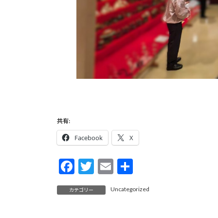
共有:
Facebook
X
F
T
E
共
ac
w
m
有
Uncategorized
カテゴリー
e
itt
ai
b
er
l