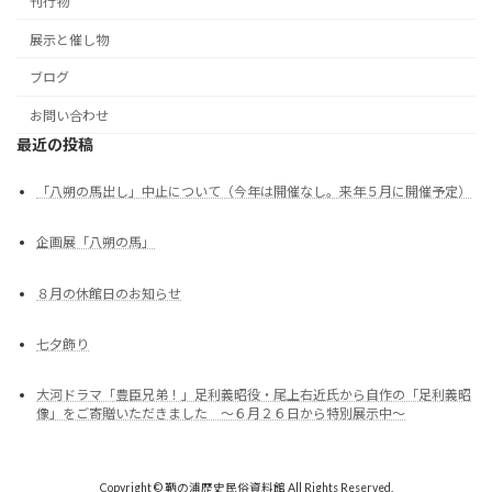
刊行物
展示と催し物
ブログ
お問い合わせ
最近の投稿
「八朔の馬出し」中止について（今年は開催なし。来年５月に開催予定）
企画展「八朔の馬」
８月の休館日のお知らせ
七夕飾り
大河ドラマ「豊臣兄弟！」足利義昭役・尾上右近氏から自作の「足利義昭
像」をご寄贈いただきました ～６月２６日から特別展示中～
Copyright © 鞆の浦歴史民俗資料館 All Rights Reserved.