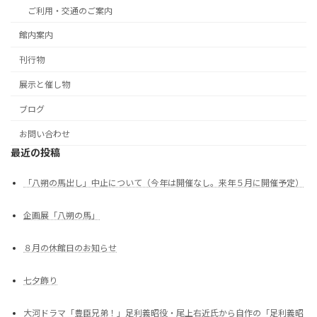
ご利用・交通のご案内
館内案内
刊行物
展示と催し物
ブログ
お問い合わせ
最近の投稿
「八朔の馬出し」中止について（今年は開催なし。来年５月に開催予定）
企画展「八朔の馬」
８月の休館日のお知らせ
七夕飾り
大河ドラマ「豊臣兄弟！」足利義昭役・尾上右近氏から自作の「足利義昭