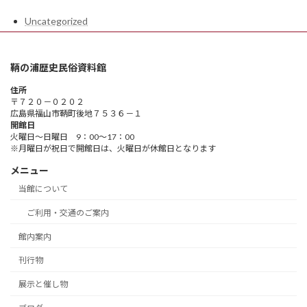
Uncategorized
鞆の浦歴史民俗資料館
住所
〒７２０－０２０２
広島県福山市鞆町後地７５３６－１
開館日
火曜日～日曜日 9：00～17：00
※月曜日が祝日で開館日は、火曜日が休館日となります
メニュー
当館について
ご利用・交通のご案内
館内案内
刊行物
展示と催し物