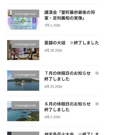
講演会「室町幕府最後の将
Uncategorized
軍・足利義昭の実像」
7月 1, 2026
夏越の大祓 ※終了しました
Uncategorized
6月 28, 2026
７月の休館日のお知らせ ※
Uncategorized
終了しました
6月 23, 2026
６月の休館日のお知らせ ※
Uncategorized
終了しました
6月 2, 2026
弁天島花火大会 ※終了しま