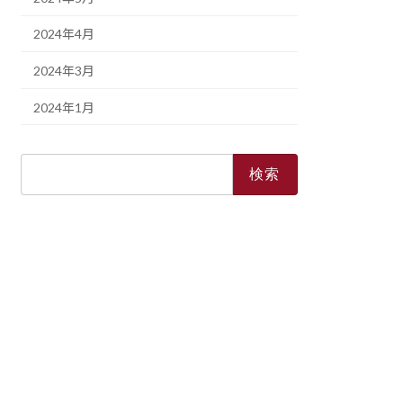
2024年4月
2024年3月
2024年1月
検
索: