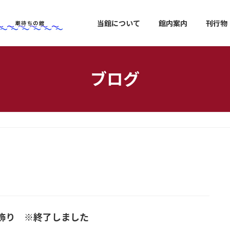
当館について
館内案内
刊行物
ブログ
飾り ※終了しました