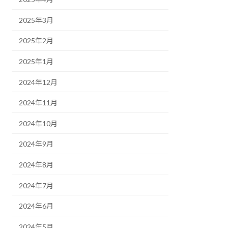
2025年3月
2025年2月
2025年1月
2024年12月
2024年11月
2024年10月
2024年9月
2024年8月
2024年7月
2024年6月
2024年5月