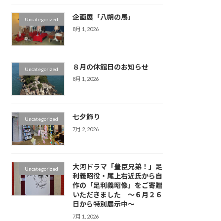
企画展「八朔の馬」
Uncategorized
8月 1, 2026
８月の休館日のお知らせ
Uncategorized
8月 1, 2026
七夕飾り
Uncategorized
7月 2, 2026
大河ドラマ「豊臣兄弟！」足
Uncategorized
利義昭役・尾上右近氏から自
作の「足利義昭像」をご寄贈
いただきました ～６月２６
日から特別展示中～
7月 1, 2026