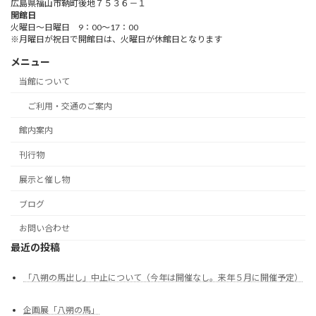
広島県福山市鞆町後地７５３６－１
開館日
火曜日～日曜日 9：00～17：00
※月曜日が祝日で開館日は、火曜日が休館日となります
メニュー
当館について
ご利用・交通のご案内
館内案内
刊行物
展示と催し物
ブログ
お問い合わせ
最近の投稿
「八朔の馬出し」中止について（今年は開催なし。来年５月に開催予定）
企画展「八朔の馬」