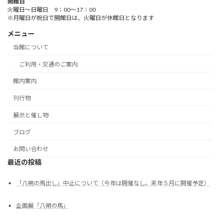
開館日
火曜日～日曜日 9：00～17：00
※月曜日が祝日で開館日は、火曜日が休館日となります
メニュー
当館について
ご利用・交通のご案内
館内案内
刊行物
展示と催し物
ブログ
お問い合わせ
最近の投稿
「八朔の馬出し」中止について（今年は開催なし。来年５月に開催予定）
企画展「八朔の馬」