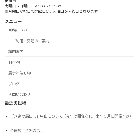
開館日
火曜日～日曜日 9：00～17：00
※月曜日が祝日で開館日は、火曜日が休館日となります
メニュー
当館について
ご利用・交通のご案内
館内案内
刊行物
展示と催し物
ブログ
お問い合わせ
最近の投稿
「八朔の馬出し」中止について（今年は開催なし。来年５月に開催予定）
企画展「八朔の馬」