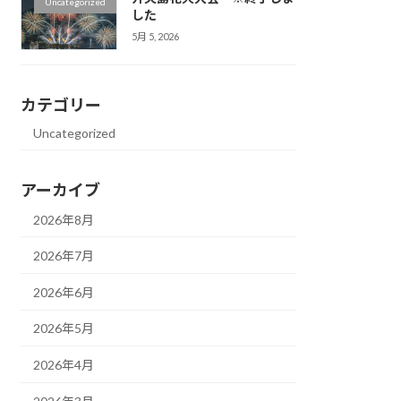
Uncategorized
した
5月 5, 2026
カテゴリー
Uncategorized
アーカイブ
2026年8月
2026年7月
2026年6月
2026年5月
2026年4月