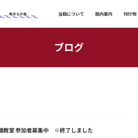
当館について
館内案内
刊行物
ブログ
雛教室 参加者募集中 ※終了しました