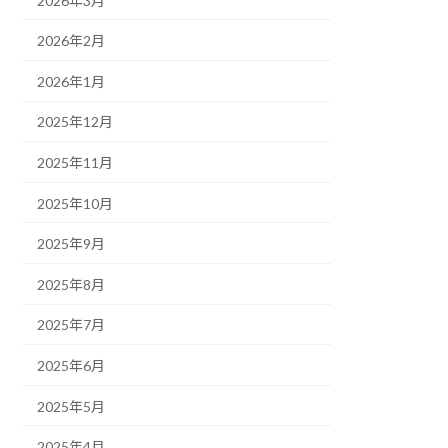
2026年3月
2026年2月
2026年1月
2025年12月
2025年11月
2025年10月
2025年9月
2025年8月
2025年7月
2025年6月
2025年5月
2025年4月